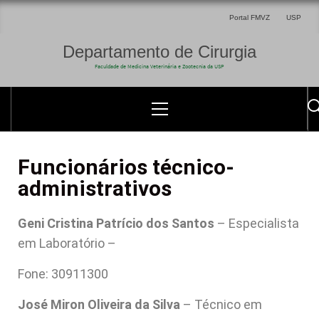
Portal FMVZ
USP
Departamento de Cirurgia
Faculdade de Medicina Veterinária e Zootecnia da USP
Funcionários técnico-
administrativos
Geni Cristina Patrício dos Santos
– Especialista
em Laboratório –
Fone: 30911300
José Miron Oliveira da Silva
– Técnico em