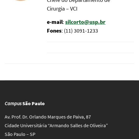
Cirurgia – VCI
e-mail
:
silcorto@usp.br
Fones
: (11) 3091-1233
Campus
São Paulo
Av. Prof. Dr. Orlando Marques de Paiva, 87
Cidade Universitária “Armando Salles de Oliveira”
São Paulo – SP